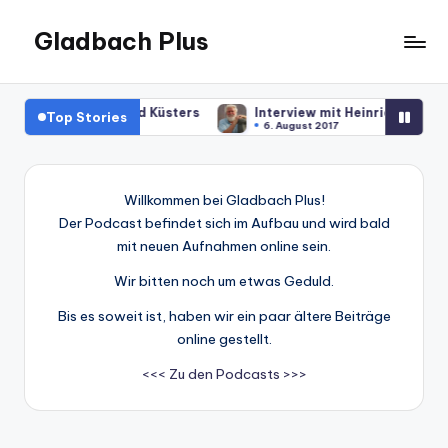
Gladbach Plus
Skip
to
Der
content
Podcast
nterview mit Arnold Küsters
Interview mit Heinrich Birkhoven
Top Stories
9. September 2017
6. August 2017
Willkommen bei Gladbach Plus!
Der Podcast befindet sich im Aufbau und wird bald
mit neuen Aufnahmen online sein.
Wir bitten noch um etwas Geduld.
Bis es soweit ist, haben wir ein paar ältere Beiträge
online gestellt.
<<< Zu den Podcasts >>>