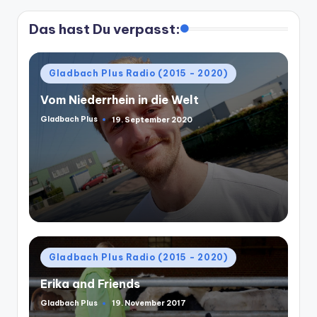
Das hast Du verpasst:
Posted
Gladbach Plus Radio (2015 - 2020)
in
Vom Niederrhein in die Welt
Gladbach Plus
19. September 2020
Posted
by
Posted
Gladbach Plus Radio (2015 - 2020)
in
Erika and Friends
Gladbach Plus
19. November 2017
Posted
by