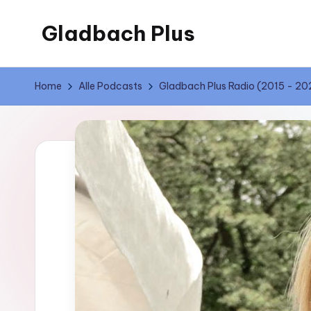
Gladbach Plus
Skip
to
Der
content
Podcast
Home
Alle Podcasts
Gladbach Plus Radio (2015 - 20