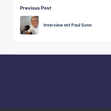
-
Post
Previous Post
P
navigation
l
Interview mit Paul Sonn
a
y
e
r