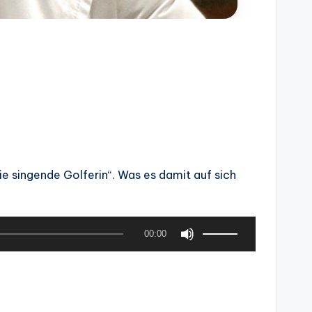
ie singende Golferin“. Was es damit auf sich
P
00:00
f
e
i
l