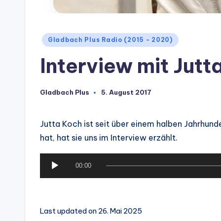
Posted
Gladbach Plus Radio (2015 - 2020)
in
Interview mit Jutt
Gladbach Plus
5. August 2017
Posted
by
Jutta Koch ist seit über einem halben Jahrhunde
hat, hat sie uns im Interview erzählt.
A
00:00
u
d
i
Last updated on 26. Mai 2025
o