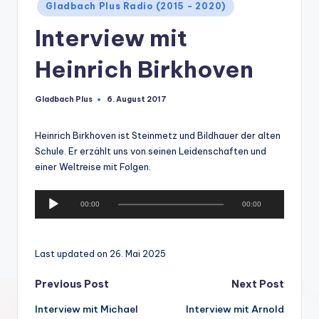
Posted
Gladbach Plus Radio (2015 - 2020)
in
Interview mit
Heinrich Birkhoven
Gladbach Plus
6. August 2017
Posted
by
Heinrich Birkhoven ist Steinmetz und Bildhauer der alten
Schule. Er erzählt uns von seinen Leidenschaften und
einer Weltreise mit Folgen.
A
00:00
00:00
u
d
i
Last updated on 26. Mai 2025
o
-
Post
Previous Post
Next Post
P
l
Interview mit Michael
Interview mit Arnold
navigation